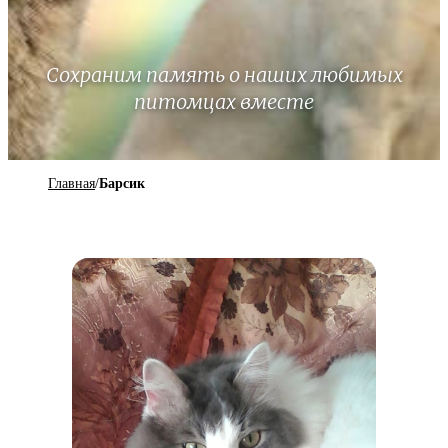
Сохраним память о наших любимых
питомцах вместе
Главная
/
Барсик