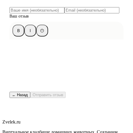
Ваш отзыв
B
I
😶
← Назад
Отправить отзыв
Zvelek.ru
Виртуальное кладбище домашних животных. Сохраним