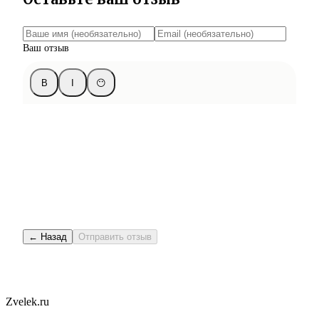
Ваш отзыв
B
I
😶
← Назад
Отправить отзыв
Zvelek.ru