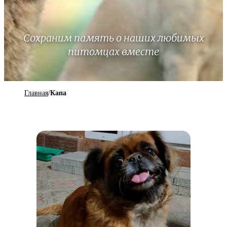
Сохраним память о наших любимых
питомцах вместе
Главная
/
Капа