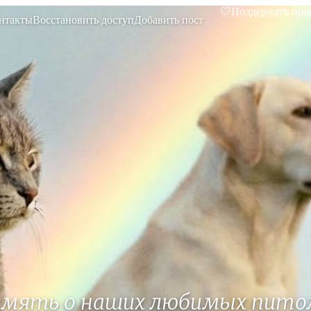
🤍
Поддержать про
нтакты
Восстановить доступ
Добавить пост
амять о наших любимых пито