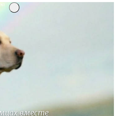
ект
мцах вместе