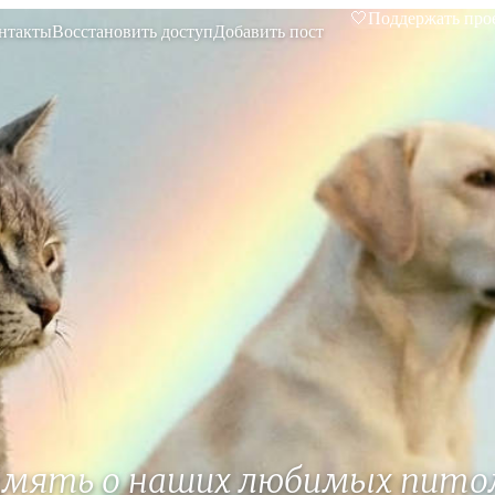
🤍
Поддержать про
нтакты
Восстановить доступ
Добавить пост
амять о наших любимых пито