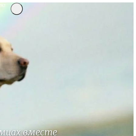
ект
мцах вместе