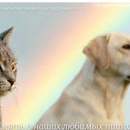
🤍
Поддержать про
нтакты
Восстановить доступ
Добавить пост
амять о наших любимых пито