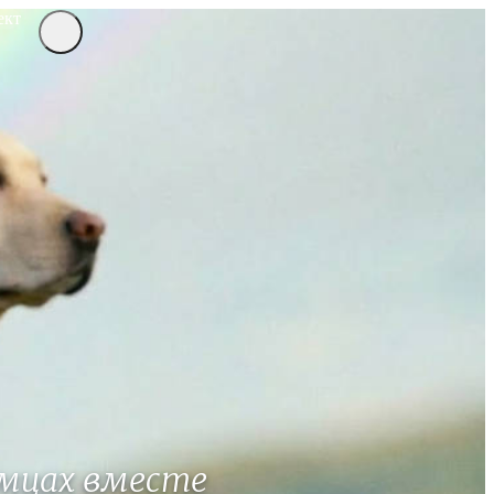
ект
мцах вместе