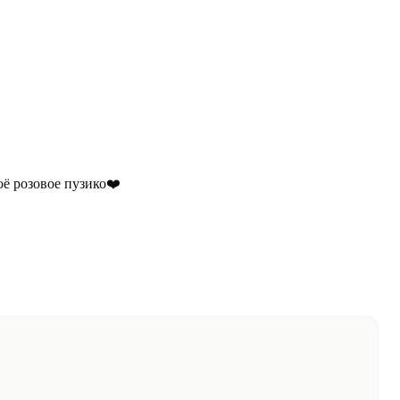
ё розовое пузико❤️