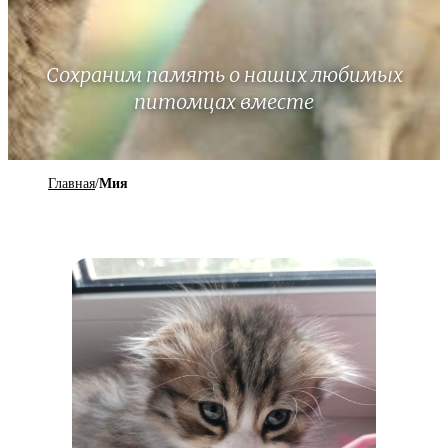
Сохраним память о наших любимых
питомцах вместе
Главная
/
Мия