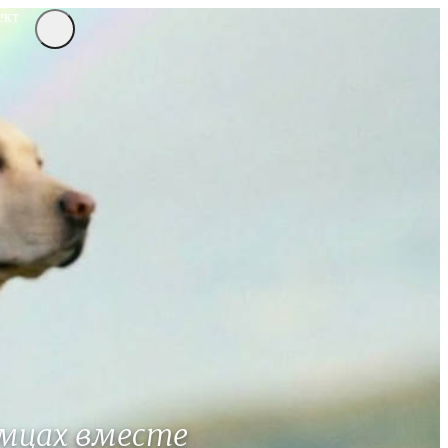
ект
мцах вместе