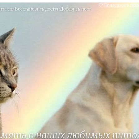
🤍
Поддержать про
нтакты
Восстановить доступ
Добавить пост
амять о наших любимых пито