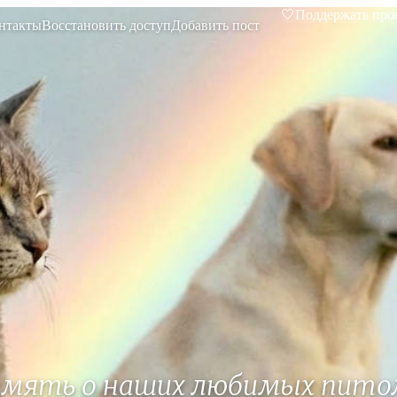
🤍
Поддержать про
нтакты
Восстановить доступ
Добавить пост
амять о наших любимых пито