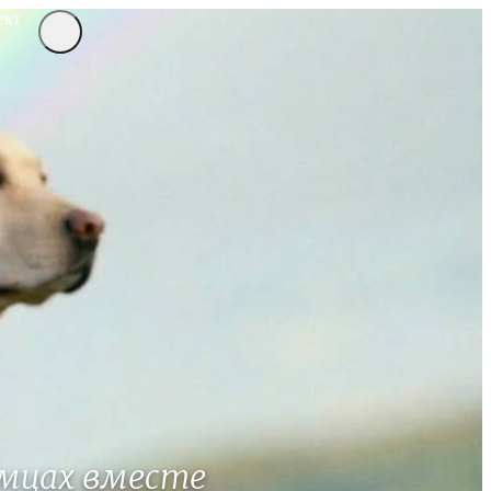
ект
мцах вместе