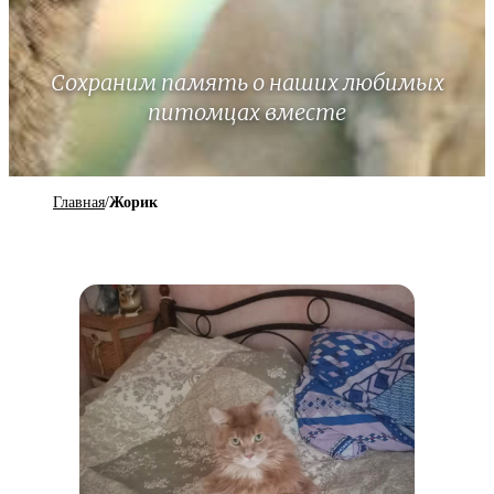
Сохраним память о наших любимых
питомцах вместе
Главная
/
Жорик